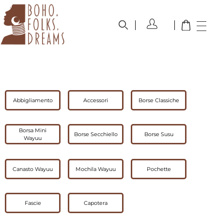
boho.folks.dreams
Colombia in un Patchwork
Abbigliamento
Accessori
Borse Classiche
Borsa Mini
Borse Secchiello
Borse Susu
Wayuu
Canasto Wayuu
Mochila Wayuu
Pochette
Fascie
Capotera