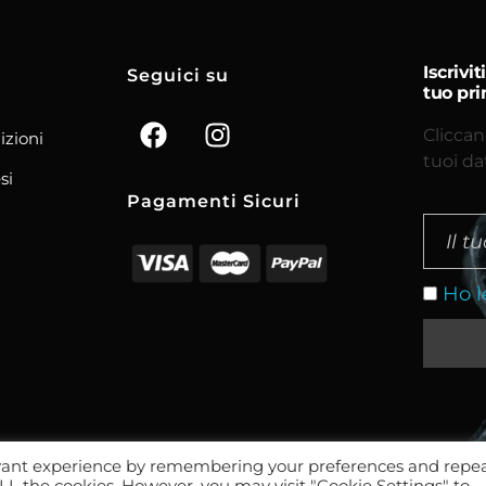
Iscrivi
Seguici su
tuo pri
Cliccan
izioni
tuoi da
si
Pagamenti Sicuri
Ho l
evant experience by remembering your preferences and repe