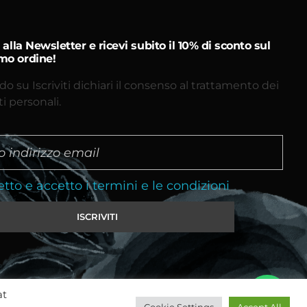
ti alla Newsletter e ricevi subito il 10% di sconto sul
mo ordine!
do su Iscriviti dichiari il consenso al trattamento dei
ti personali.
etto e accetto i termini e le condizioni
at
Cookie Settings
Accept All