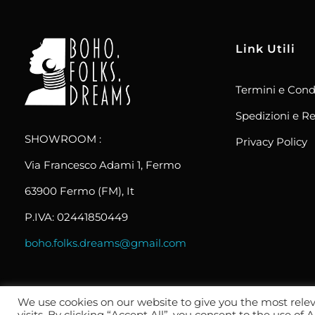
Link Utili
Termini e Cond
boho.folks.dreams
Colombia in un Patchwork
Spedizioni e Re
SHOWROOM :
Privacy Policy
Via Francesco Adami 1, Fermo
63900 Fermo (FM), It
P.IVA: 02441850449
boho.folks.dreams@gmail.com
We use cookies on our website to give you the most rel