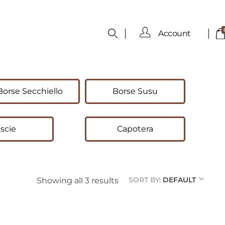
Account
Borse Secchiello
Borse Susu
scie
Capotera
SORT BY:
DEFAULT
Showing all 3 results