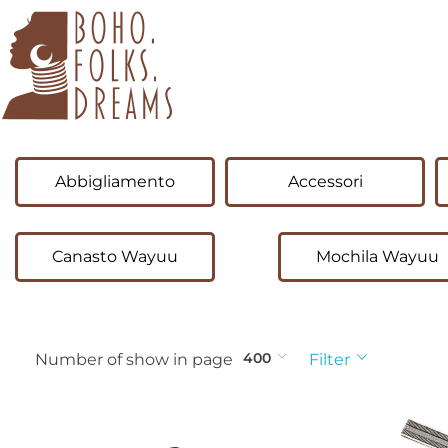
boho.folks.dreams
Colombia in un Patchwork
Abbigliamento
Accessori
Canasto Wayuu
Mochila Wayuu
400
Number of show in page
Filter