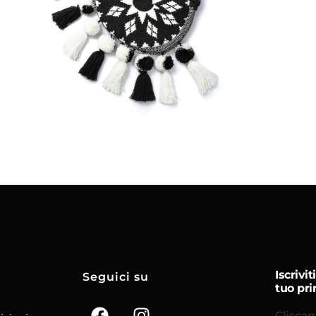
€
55.00
Aggiungi
al carrello
Iscrivi
Seguici su
tuo pri
Cliccan