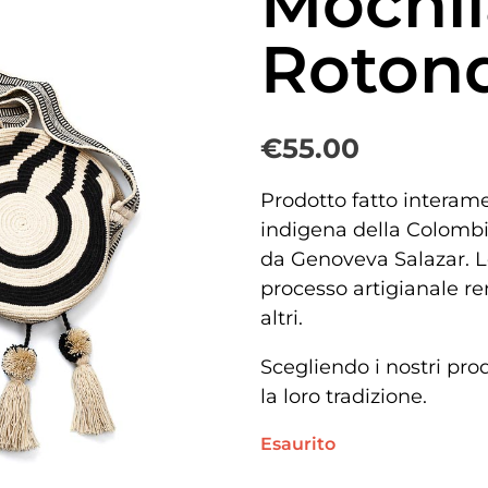
Mochi
Roton
€
55.00
Prodotto fatto interam
indigena della Colombia
da Genoveva Salazar. L
processo artigianale re
altri.
Scegliendo i nostri pro
la loro tradizione.
Esaurito