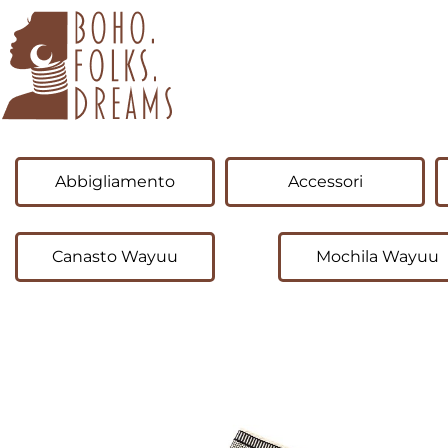
boho.folks.dreams
Colombia in un Patchwork
Abbigliamento
Accessori
Canasto Wayuu
Mochila Wayuu