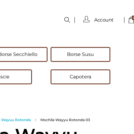
Account
Borse Secchiello
Borse Susu
scie
Capotera
a Wayuu Rotonda
Mochila Wayyu Rotonda 03