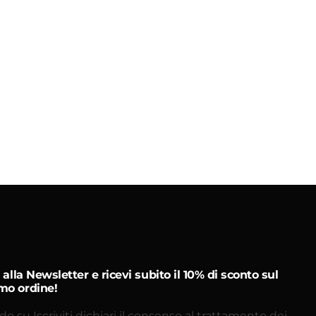
ti alla Newsletter e ricevi subito il 10% di sconto sul
mo ordine!
do su Iscriviti dichiari il consenso al trattamento dei