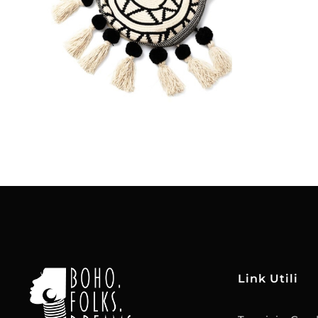
€
55.00
Aggiungi
al carrello
Link Utili