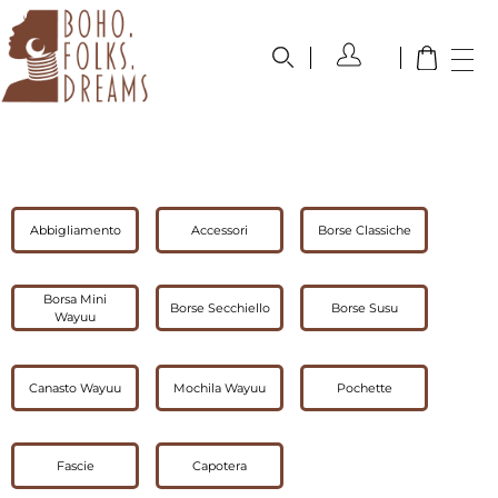
boho.folks.dreams
Colombia in un Patchwork
Abbigliamento
Accessori
Borse Classiche
Borsa Mini
Borse Secchiello
Borse Susu
Wayuu
Canasto Wayuu
Mochila Wayuu
Pochette
Fascie
Capotera