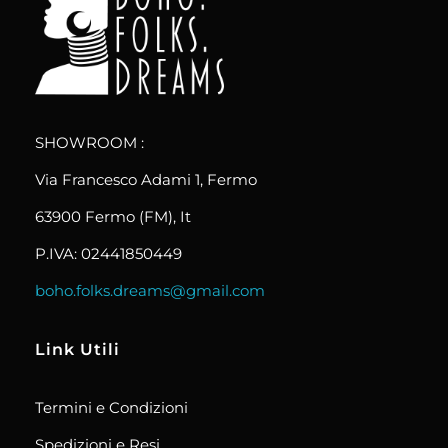
boho.folks.dreams
Colombia in un Patchwork
SHOWROOM :
Via Francesco Adami 1, Fermo
63900 Fermo (FM), It
P.IVA: 02441850449
boho.folks.dreams@gmail.com
Link Utili
Termini e Condizioni
Spedizioni e Resi