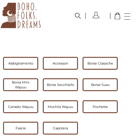
boho.folks.dreams
Colombia in un Patchwork
Abbigliamento
Accessori
Borse Classiche
Borsa Mini
Borse Secchiello
Borse Susu
Wayuu
Canasto Wayuu
Mochila Wayuu
Pochette
Fascie
Capotera