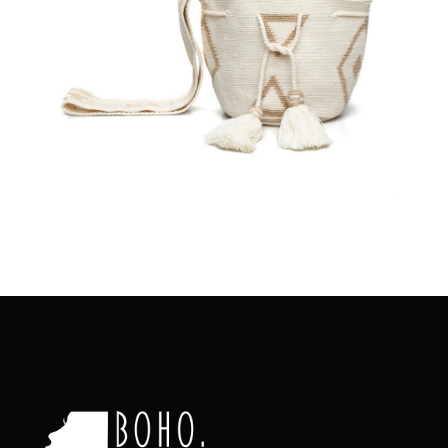
€
65.00
Aggiungi
al carrello