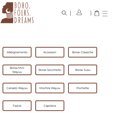
boho.folks.dreams
Colombia in un Patchwork
Abbigliamento
Accessori
Borse Classiche
Borsa Mini
Borse Secchiello
Borse Susu
Wayuu
Canasto Wayuu
Mochila Wayuu
Pochette
Fascie
Capotera