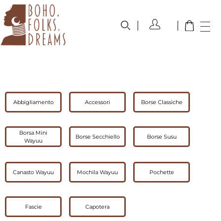
boho.folks.dreams
Colombia in un Patchwork
Abbigliamento
Accessori
Borse Classiche
Borsa Mini
Borse Secchiello
Borse Susu
Wayuu
Canasto Wayuu
Mochila Wayuu
Pochette
Fascie
Capotera