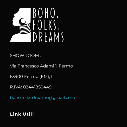
boho.folks.dreams
Colombia in un Patchwork
SHOWROOM :
Via Francesco Adami 1, Fermo
63900 Fermo (FM), It
P.IVA: 02441850449
boho.folks.dreams@gmail.com
Link Utili