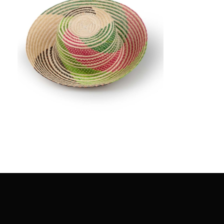
€
58.00
Aggiungi
al carrello