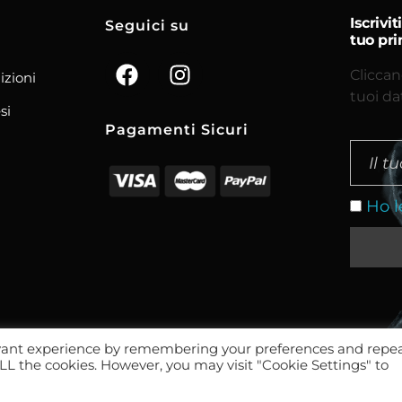
Iscrivi
Seguici su
tuo pri
Cliccan
izioni
tuoi da
si
Pagamenti Sicuri
Ho l
evant experience by remembering your preferences and repe
 ALL the cookies. However, you may visit "Cookie Settings" to