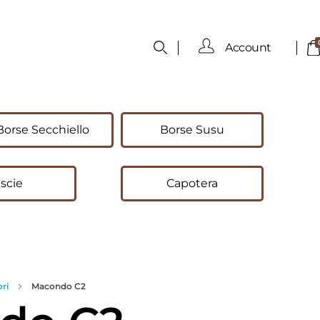
Account
Borse Secchiello
Borse Susu
scie
Capotera
ri
Macondo C2