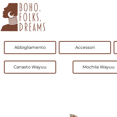
boho.folks.dreams
Colombia in un Patchwork
Abbigliamento
Accessori
Canasto Wayuu
Mochila Wayuu