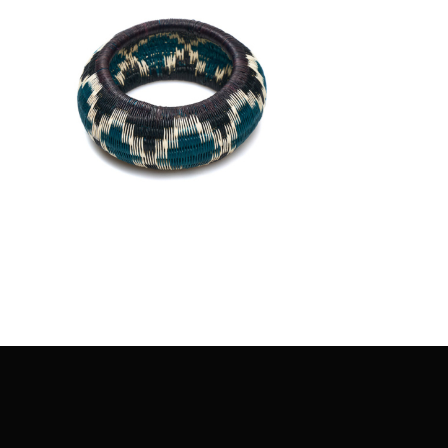
€
45.00
Aggiungi
al carrello