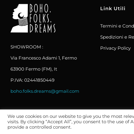
Link Utili
Termini e Cond
boho.folks.dreams
Colombia in un Patchwork
Spedizioni e Re
SHOWROOM :
Privacy Policy
Via Francesco Adami 1, Fermo
63900 Fermo (FM), It
P.IVA: 02441850449
boho.folks.dreams@gmail.com
We use cookies on our website to give you the most rel
visits. By clicking “Accept All”, you consent to the use of
2024 _ Tutti i diritti riservati _
© Wemadeit Studio
provide a controlled consent.