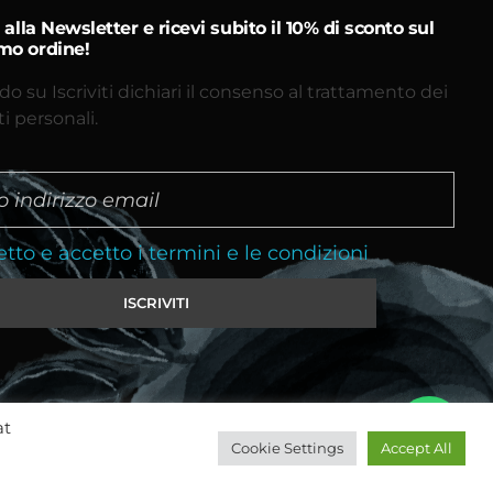
ti alla Newsletter e ricevi subito il 10% di sconto sul
mo ordine!
do su Iscriviti dichiari il consenso al trattamento dei
ti personali.
etto e accetto i termini e le condizioni
at
Cookie Settings
Accept All