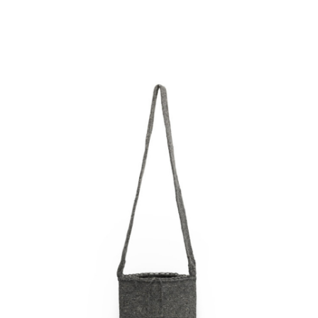
al carrello
€
65.00