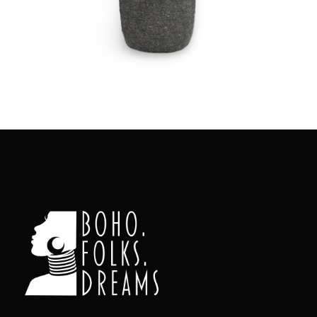
Aggiungi
al carrello
boho.folks.dreams
Colombia in un Patchwork