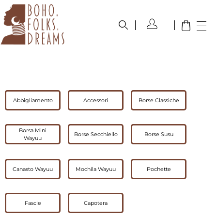
boho.folks.dreams
Colombia in un Patchwork
Abbigliamento
Accessori
Borse Classiche
Borsa Mini
Borse Secchiello
Borse Susu
Wayuu
Canasto Wayuu
Mochila Wayuu
Pochette
Fascie
Capotera