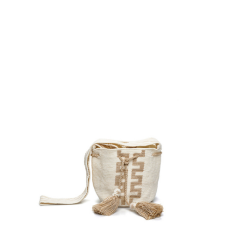
€
65.00
Aggiungi