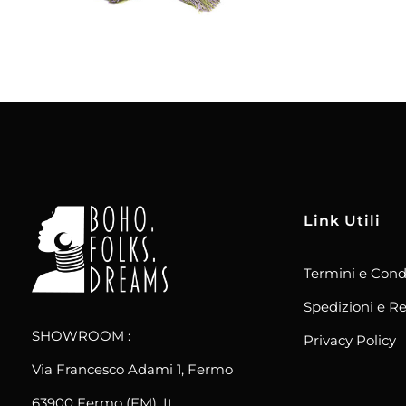
Link Utili
Termini e Cond
boho.folks.dreams
Colombia in un Patchwork
Spedizioni e Re
SHOWROOM :
Privacy Policy
Via Francesco Adami 1, Fermo
63900 Fermo (FM), It