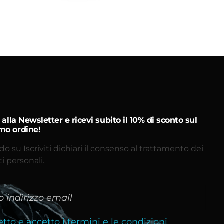
ti alla Newsletter e ricevi subito il 10% di sconto sul
mo ordine!
do su Iscriviti dichiari il consenso al trattamento dei
ti personali.
etto e accetto i termini e le condizioni