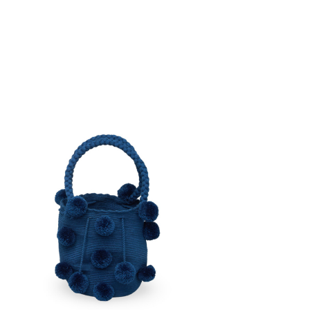
€
110.00
Aggiungi
al carrello