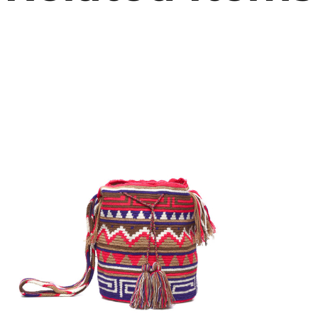
€
110.00
Aggiungi
al carrello