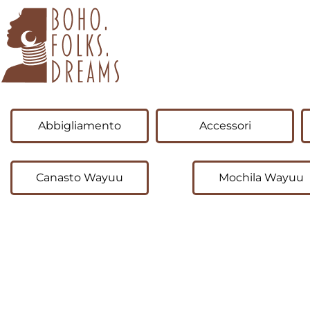
boho.folks.dreams
Colombia in un Patchwork
Abbigliamento
Accessori
Canasto Wayuu
Mochila Wayuu