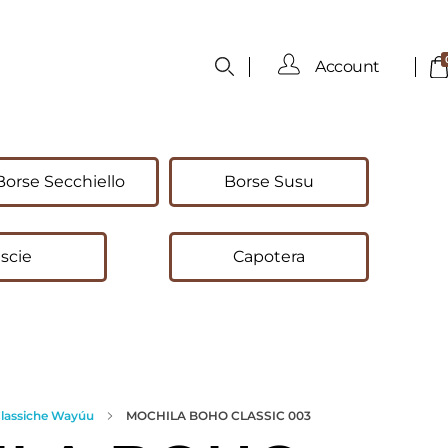
Account
Borse Secchiello
Borse Susu
scie
Capotera
Classiche Wayúu
MOCHILA BOHO CLASSIC 003