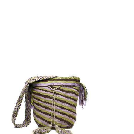
€
110.00
Aggiungi
al carrello