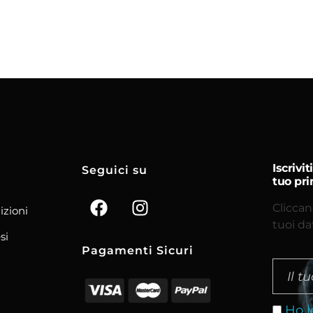
Iscrivi
Seguici su
tuo pri
Cliccan
izioni
tuoi da
si
Pagamenti Sicuri
Ho l