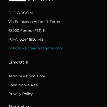
boho.folks.dreams
Colombia in un Patchwork
SHOWROOM :
Via Francesco Adami 1, Fermo
63900 Fermo (FM), It
P.IVA: 02441850449
boho.folks.dreams@gmail.com
Link Utili
Termini e Condizioni
Spedizioni e Resi
Privacy Policy
Seguici su