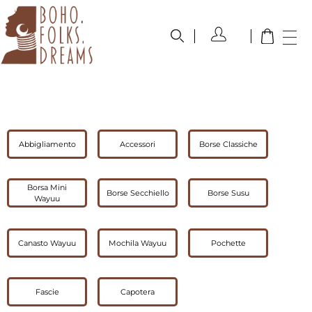
boho.folks.dreams
Colombia in un Patchwork
Abbigliamento
Accessori
Borse Classiche
Borsa Mini
Borse Secchiello
Borse Susu
Wayuu
Canasto Wayuu
Mochila Wayuu
Pochette
Fascie
Capotera