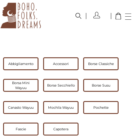
boho.folks.dreams
Colombia in un Patchwork
Abbigliamento
Accessori
Borse Classiche
Borsa Mini
Borse Secchiello
Borse Susu
Wayuu
Canasto Wayuu
Mochila Wayuu
Pochette
Fascie
Capotera