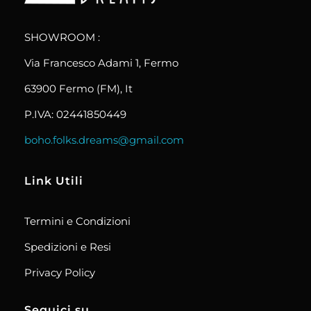
boho.folks.dreams
Colombia in un Patchwork
SHOWROOM :
Via Francesco Adami 1, Fermo
63900 Fermo (FM), It
P.IVA: 02441850449
boho.folks.dreams@gmail.com
Link Utili
Termini e Condizioni
Spedizioni e Resi
Privacy Policy
Seguici su