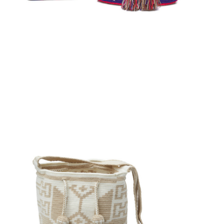
Aggiungi
al carrello
€
90.00