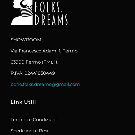
boho.folks.dreams
Colombia in un Patchwork
SHOWROOM :
Via Francesco Adami 1, Fermo
63900 Fermo (FM), It
P.IVA: 02441850449
boho.folks.dreams@gmail.com
Link Utili
Termini e Condizioni
Spedizioni e Resi