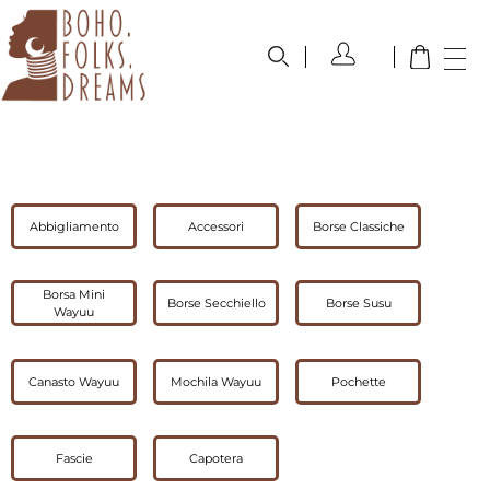
boho.folks.dreams
Colombia in un Patchwork
Abbigliamento
Accessori
Borse Classiche
Borsa Mini
Borse Secchiello
Borse Susu
Wayuu
Canasto Wayuu
Mochila Wayuu
Pochette
Fascie
Capotera