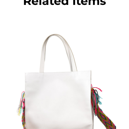
Related Items
€
95.00