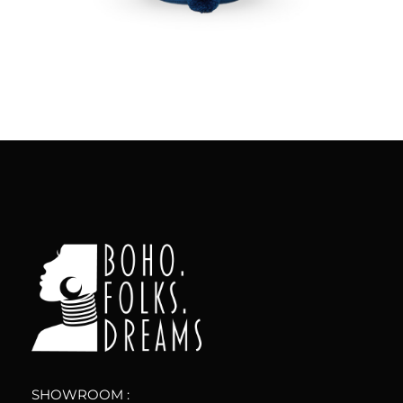
Aggiungi
al carrello
boho.folks.dreams
Colombia in un Patchwork
SHOWROOM :