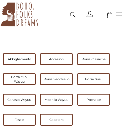
boho.folks.dreams
Colombia in un Patchwork
Abbigliamento
Accessori
Borse Classiche
Borsa Mini
Borse Secchiello
Borse Susu
Wayuu
Canasto Wayuu
Mochila Wayuu
Pochette
Fascie
Capotera