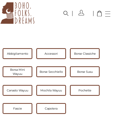
boho.folks.dreams
Colombia in un Patchwork
Abbigliamento
Accessori
Borse Classiche
Borsa Mini
Borse Secchiello
Borse Susu
Wayuu
Canasto Wayuu
Mochila Wayuu
Pochette
Fascie
Capotera