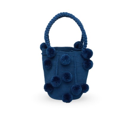
€
55.00
Aggiungi
al carrello