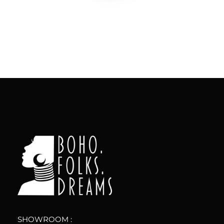
Aggiungi
al carrello
boho.folks.dreams
Colombia in un Patchwork
SHOWROOM :