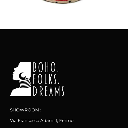
boho.folks.dreams
Colombia in un Patchwork
SHOWROOM :
Via Francesco Adami 1, Fermo