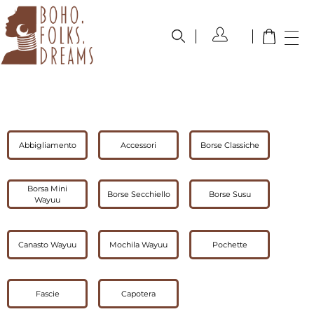
boho.folks.dreams
Colombia in un Patchwork
Abbigliamento
Accessori
Borse Classiche
Borsa Mini
Borse Secchiello
Borse Susu
Wayuu
Canasto Wayuu
Mochila Wayuu
Pochette
Fascie
Capotera