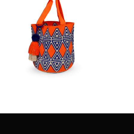
€
140.00
Aggiungi
al carrello