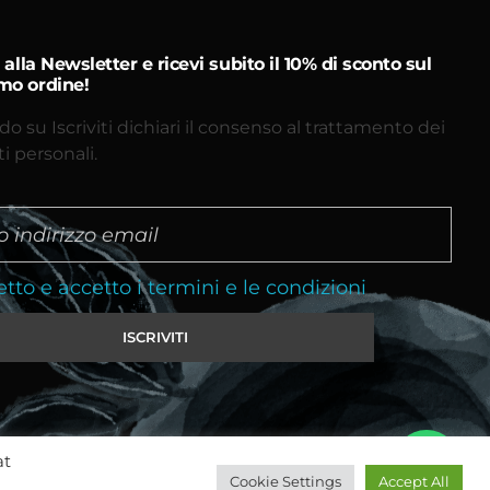
ti alla Newsletter e ricevi subito il 10% di sconto sul
mo ordine!
do su Iscriviti dichiari il consenso al trattamento dei
ti personali.
etto e accetto i termini e le condizioni
at
Cookie Settings
Accept All