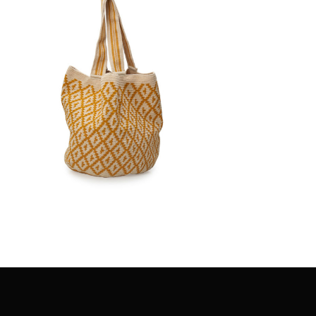
€
135.00
Aggiungi
al carrello