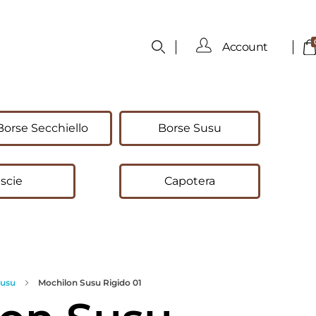
Account
Borse Secchiello
Borse Susu
scie
Capotera
Susu
Mochilon Susu Rigido 01