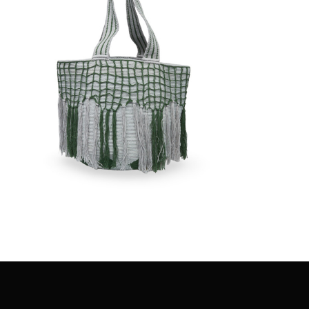
€
135.00
Aggiungi
al carrello