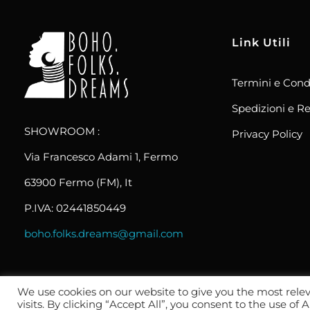
Link Utili
Termini e Cond
boho.folks.dreams
Colombia in un Patchwork
Spedizioni e Re
SHOWROOM :
Privacy Policy
Via Francesco Adami 1, Fermo
63900 Fermo (FM), It
P.IVA: 02441850449
boho.folks.dreams@gmail.com
We use cookies on our website to give you the most rel
visits. By clicking “Accept All”, you consent to the use of
2024 _ Tutti i diritti riservati _
© Wemadeit Studio