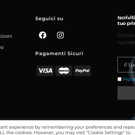
Iscrivi
Seguici su
tuo pri
Cliccan
izioni
tuoi da
si
Pagamenti Sicuri
Ho l
evant experience by remembering your preferences and repe
 ALL the cookies. However, you may visit "Cookie Settings" to