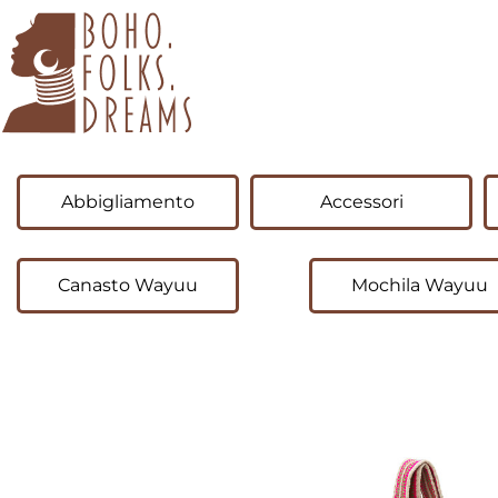
boho.folks.dreams
Colombia in un Patchwork
Abbigliamento
Accessori
Canasto Wayuu
Mochila Wayuu