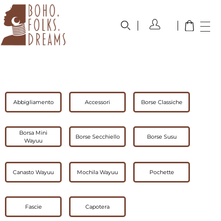
boho.folks.dreams
Colombia in un Patchwork
Abbigliamento
Accessori
Borse Classiche
Borsa Mini
Borse Secchiello
Borse Susu
Wayuu
Canasto Wayuu
Mochila Wayuu
Pochette
Fascie
Capotera