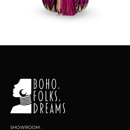
Aggiungi
al carrello
boho.folks.dreams
Colombia in un Patchwork
SHOWROOM :