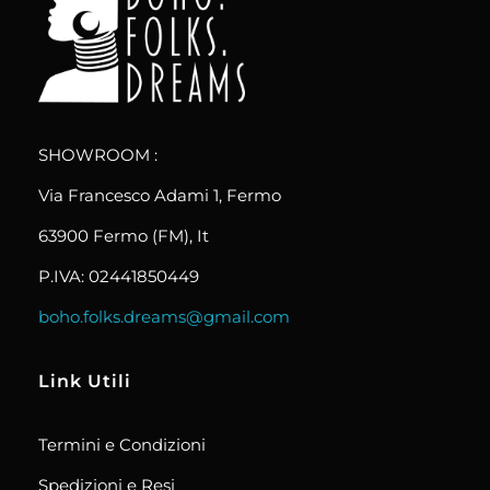
boho.folks.dreams
Colombia in un Patchwork
SHOWROOM :
Via Francesco Adami 1, Fermo
63900 Fermo (FM), It
P.IVA: 02441850449
boho.folks.dreams@gmail.com
Link Utili
Termini e Condizioni
Spedizioni e Resi