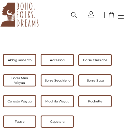
boho.folks.dreams
Colombia in un Patchwork
Abbigliamento
Accessori
Borse Classiche
Borsa Mini
Borse Secchiello
Borse Susu
Wayuu
Canasto Wayuu
Mochila Wayuu
Pochette
Fascie
Capotera