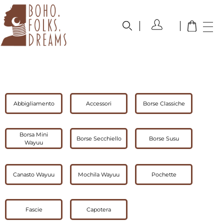
boho.folks.dreams
Colombia in un Patchwork
Abbigliamento
Accessori
Borse Classiche
Borsa Mini
Borse Secchiello
Borse Susu
Wayuu
Canasto Wayuu
Mochila Wayuu
Pochette
Fascie
Capotera