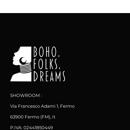
boho.folks.dreams
Colombia in un Patchwork
SHOWROOM :
Via Francesco Adami 1, Fermo
63900 Fermo (FM), It
P.IVA: 02441850449