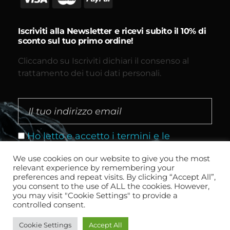
Iscriviti alla Newsletter e ricevi subito il 10% di
sconto sul tuo primo ordine!
Cliccando su Iscriviti dichiari il consenso al
trattamento dei tuoi dati personali.
Ho letto e accetto i termini e le
condizioni
We use cookies on our website to give you the most
relevant experience by remembering your
preferences and repeat visits. By clicking “Accept All”,
you consent to the use of ALL the cookies. However,
you may visit "Cookie Settings" to provide a
controlled consent.
Cookie Settings
Accept All