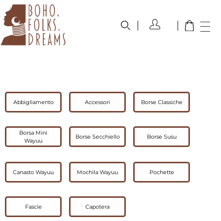
boho.folks.dreams
Colombia in un Patchwork
Abbigliamento
Accessori
Borse Classiche
Borsa Mini
Borse Secchiello
Borse Susu
Wayuu
Canasto Wayuu
Mochila Wayuu
Pochette
Fascie
Capotera