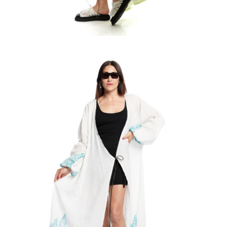
al carrello
€
90.00