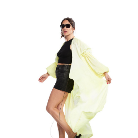
€
85.00
Aggiungi