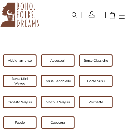
boho.folks.dreams
Colombia in un Patchwork
Abbigliamento
Accessori
Borse Classiche
Borsa Mini
Borse Secchiello
Borse Susu
Wayuu
Canasto Wayuu
Mochila Wayuu
Pochette
Fascie
Capotera