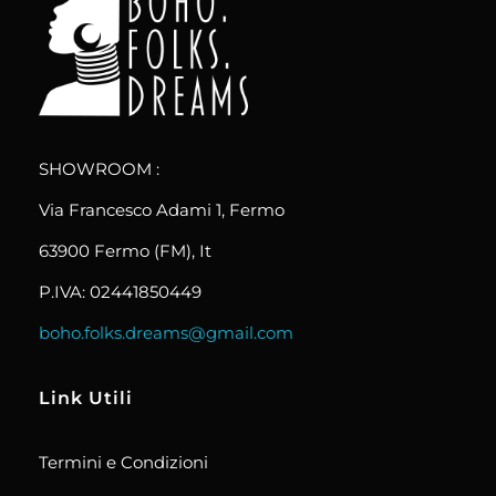
boho.folks.dreams
Colombia in un Patchwork
SHOWROOM :
Via Francesco Adami 1, Fermo
63900 Fermo (FM), It
P.IVA: 02441850449
boho.folks.dreams@gmail.com
Link Utili
Termini e Condizioni