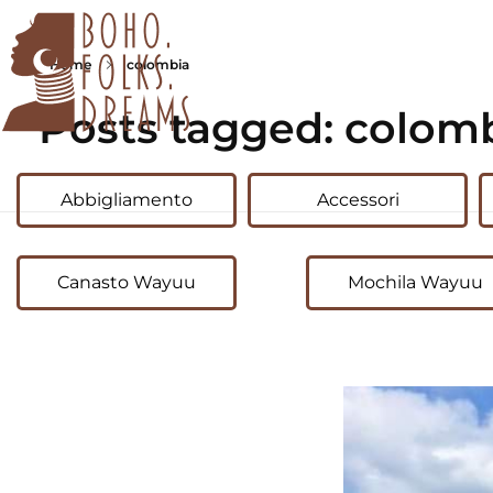
Home
colombia
Posts tagged: colom
boho.folks.dreams
Colombia in un Patchwork
Abbigliamento
Accessori
Canasto Wayuu
Mochila Wayuu