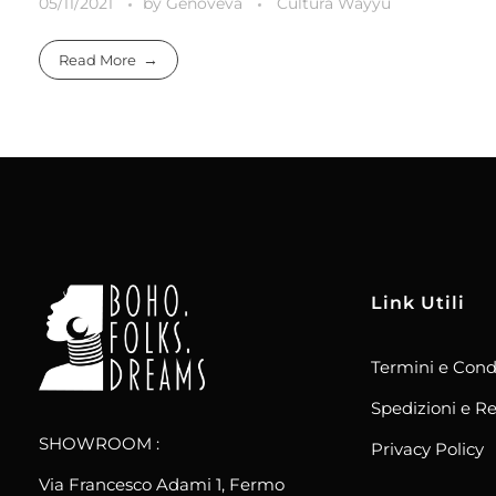
05/11/2021
by
Genoveva
Cultura Wayyù
Read More
Link Utili
Termini e Cond
boho.folks.dreams
Colombia in un Patchwork
Spedizioni e Re
SHOWROOM :
Privacy Policy
Via Francesco Adami 1, Fermo