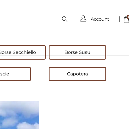
Account
Borse Secchiello
Borse Susu
scie
Capotera