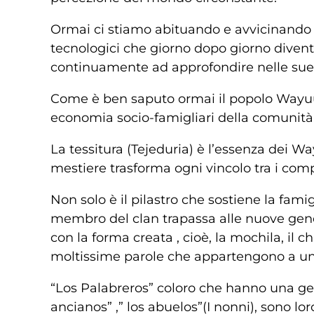
Ormai ci stiamo abituando e avvicinando se
tecnologici che giorno dopo giorno divent
continuamente ad approfondire nelle sue v
Come è ben saputo ormai il popolo Wayuu me
economia socio-famigliari della comunità
La tessitura (Tejeduria) è l’essenza dei W
mestiere trasforma ogni vincolo tra i comp
Non solo è il pilastro che sostiene la fam
membro del clan trapassa alle nuove gener
con la forma creata , cioè, la mochila, il ch
moltissime parole che appartengono a un 
“Los Palabreros” coloro che hanno una gera
ancianos” ,” los abuelos”(I nonni), sono 