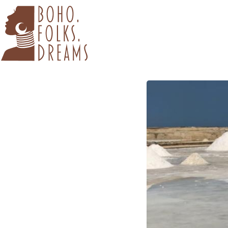
boho.folks.dreams
Colombia in un Patchwork