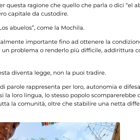
r questa ragione che quello che parla o dici “el ab
ro capitale da custodire.
Los abuelos”, come la Mochila.
talmente importante fino ad ottenere la condizione
 un problema o renderlo più difficile, addirittura
ta diventa legge, non la puoi tradire.
i parole rappresenta per loro, autonomia e difesa d
la loro lingua, lo stesso popolo scomparerebbe del
tutta la comunità, oltre che stabilire una netta diff