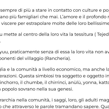
mpre di più a stare in contatto con culture e popo
ano più famigliari che mai. L’amore e il profondo 
iscere per estrapolare molte delle loro bellissime 
tte al centro della loro vita la tessitura ( Tejedu
.
ayuu, praticamente senza di essa la loro vita non 
onenti del villaggio (Rancheria).
iglia e la comunità a livello economico, ma anche l
azioni. Questa simbiosi tra soggetto e oggetto i
inchorro, il chumbe, il chirrinci, anùlù, yonna, katto
popolo sovrano nella sua genesi.
rchia nella comunità, i saggi, loro, gli adulti mag
loro che attraverso le parole tramandano sapere. Q