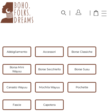
boho.folks.dreams
Colombia in un Patchwork
Abbigliamento
Accessori
Borse Classiche
Borsa Mini
Borse Secchiello
Borse Susu
Wayuu
Canasto Wayuu
Mochila Wayuu
Pochette
Fascie
Capotera