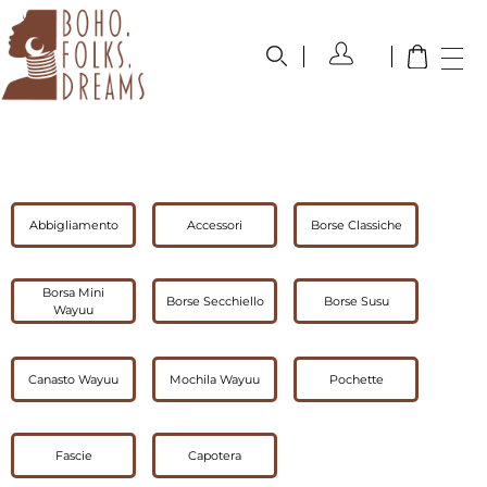
boho.folks.dreams
Colombia in un Patchwork
Abbigliamento
Accessori
Borse Classiche
Borsa Mini
Borse Secchiello
Borse Susu
Wayuu
Canasto Wayuu
Mochila Wayuu
Pochette
Fascie
Capotera