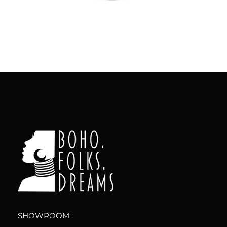
al carrello
boho.folks.dreams
Colombia in un Patchwork
SHOWROOM :