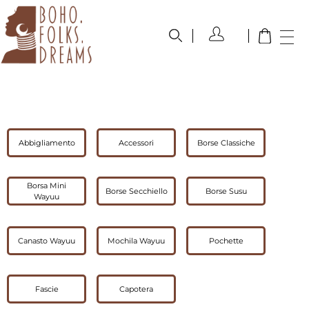
boho.folks.dreams
Colombia in un Patchwork
Abbigliamento
Accessori
Borse Classiche
Borsa Mini
Borse Secchiello
Borse Susu
Wayuu
Canasto Wayuu
Mochila Wayuu
Pochette
Fascie
Capotera