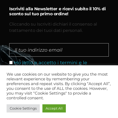
Iscriviti alla Newsletter e ricevi subito il 10% di
sconto sul tuo primo ordine!
Cliccando su Iscriviti dichiari il consenso al
trattamento dei tuoi dati personali.
Ho letto e accetto i termini e le
condizioni
We use cookies on our website to give you the most
relevant experience by remembering your
preferences and repeat visits. By clicking “Accept All”,
you consent to the use of ALL the cookies. However,
you may visit "Cookie Settings" to provide a
controlled consent.
Cookie Settings
Accept All
2024 _ Tutti i diritti riservati _
© Wemadeit Studio