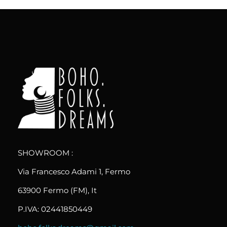
boho.folks.dreams
Colombia in un Patchwork
SHOWROOM :
Via Francesco Adami 1, Fermo
63900 Fermo (FM), It
P.IVA: 02441850449