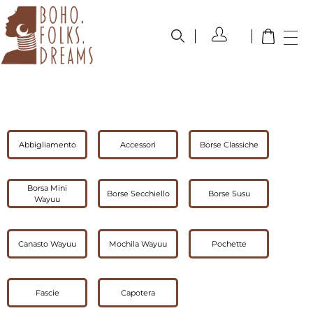
boho.folks.dreams
Colombia in un Patchwork
Abbigliamento
Accessori
Borse Classiche
Borsa Mini
Borse Secchiello
Borse Susu
Wayuu
Canasto Wayuu
Mochila Wayuu
Pochette
Fascie
Capotera