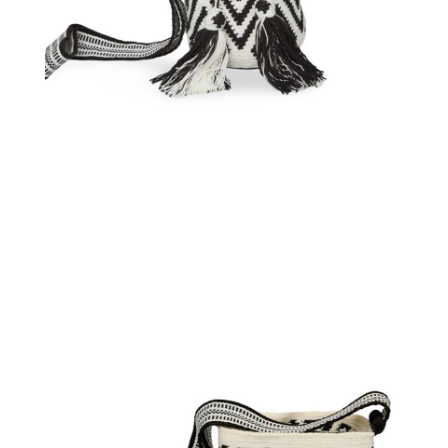
€
65.00
Aggiungi
al carrello