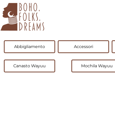
boho.folks.dreams
Colombia in un Patchwork
Abbigliamento
Accessori
Canasto Wayuu
Mochila Wayuu