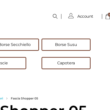
Account
Borse Secchiello
Borse Susu
scie
Capotera
ri
Fascia Shopper 05