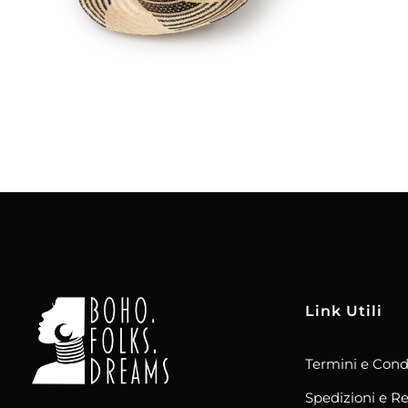
Aggiungi
al carrello
Link Utili
Termini e Cond
boho.folks.dreams
Colombia in un Patchwork
Spedizioni e Re