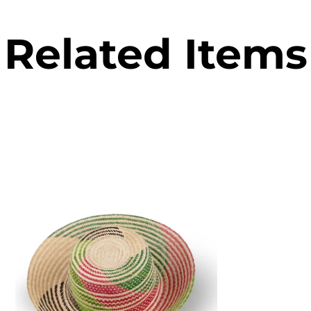
Related Items
€
58.00