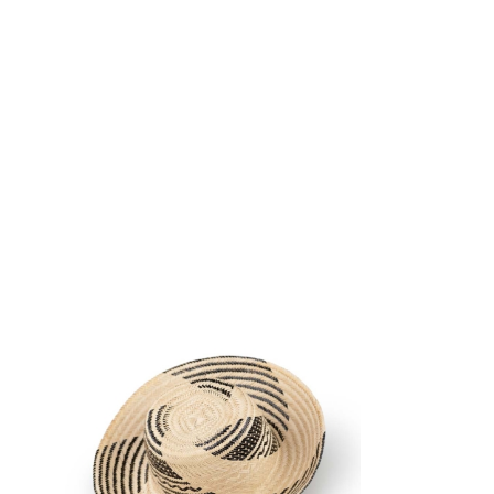
€
58.00