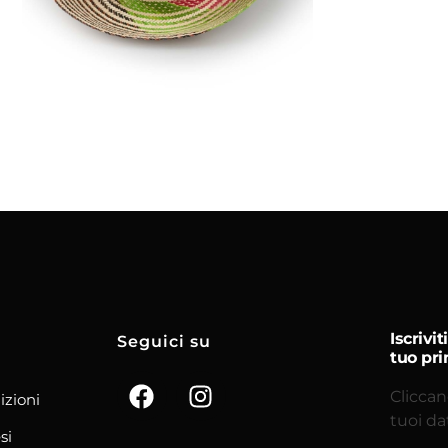
Aggiungi
al carrello
Iscrivi
Seguici su
tuo pri
Cliccan
izioni
tuoi da
si