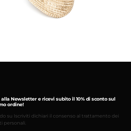
Aggiungi
al carrello
ti alla Newsletter e ricevi subito il 10% di sconto sul
mo ordine!
do su Iscriviti dichiari il consenso al trattamento dei
ti personali.