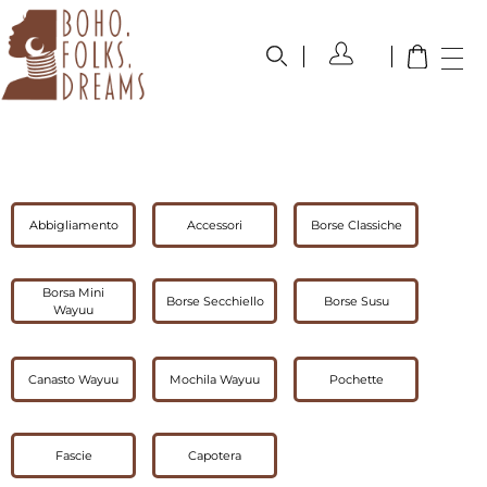
boho.folks.dreams
Colombia in un Patchwork
Abbigliamento
Accessori
Borse Classiche
Borsa Mini
Borse Secchiello
Borse Susu
Wayuu
Canasto Wayuu
Mochila Wayuu
Pochette
Fascie
Capotera