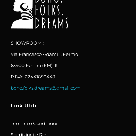
boho.folks.dreams
Colombia in un Patchwork
SHOWROOM :
Via Francesco Adami 1, Fermo
63900 Fermo (FM), It
P.IVA: 02441850449
boho.folks.dreams@gmail.com
Link Utili
Termini e Condizioni
Spedizioni e Resi