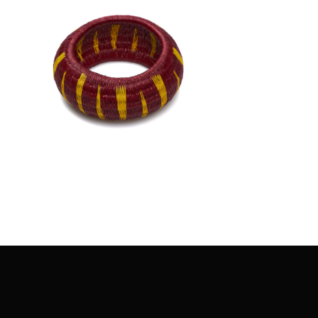
€
45.00
Aggiungi
al carrello