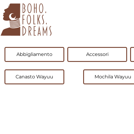
boho.folks.dreams
Colombia in un Patchwork
Abbigliamento
Accessori
Canasto Wayuu
Mochila Wayuu