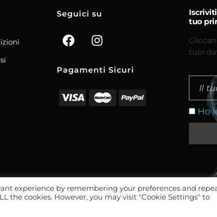
Iscrivi
Seguici su
tuo pri
Cliccan
izioni
tuoi da
si
Pagamenti Sicuri
Ho l
evant experience by remembering your preferences and repe
 ALL the cookies. However, you may visit "Cookie Settings" to