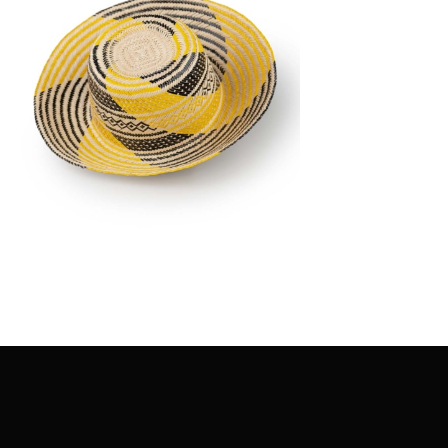
€
58.00
Aggiungi
al carrello