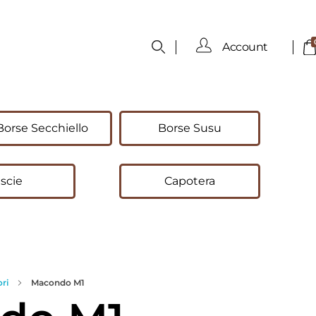
Account
Borse Secchiello
Borse Susu
scie
Capotera
ri
Macondo M1