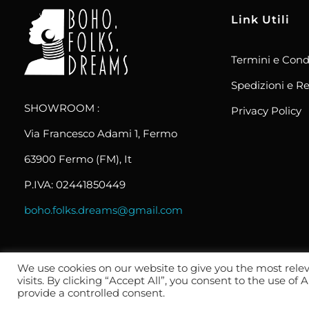
Link Utili
Termini e Cond
boho.folks.dreams
Colombia in un Patchwork
Spedizioni e Re
SHOWROOM :
Privacy Policy
Via Francesco Adami 1, Fermo
63900 Fermo (FM), It
P.IVA: 02441850449
boho.folks.dreams@gmail.com
We use cookies on our website to give you the most rel
visits. By clicking “Accept All”, you consent to the use of
2024 _ Tutti i diritti riservati _
© Wemadeit Studio
provide a controlled consent.