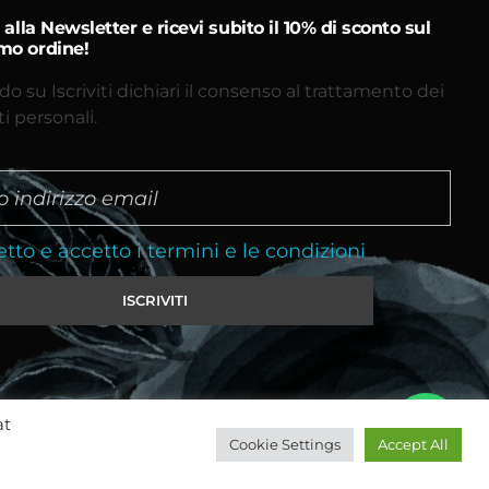
ti alla Newsletter e ricevi subito il 10% di sconto sul
mo ordine!
do su Iscriviti dichiari il consenso al trattamento dei
ti personali.
etto e accetto i termini e le condizioni
at
Cookie Settings
Accept All