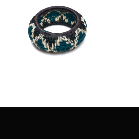
€
45.00
Aggiungi
al carrello