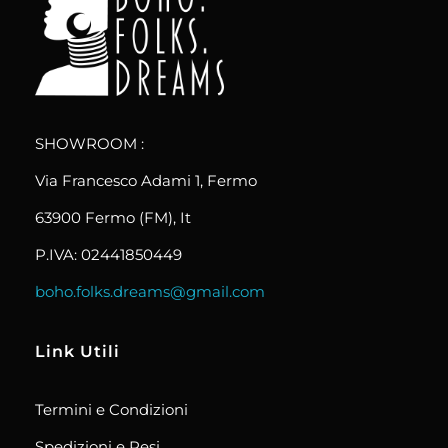
boho.folks.dreams
Colombia in un Patchwork
SHOWROOM :
Via Francesco Adami 1, Fermo
63900 Fermo (FM), It
P.IVA: 02441850449
boho.folks.dreams@gmail.com
Link Utili
Termini e Condizioni
Spedizioni e Resi