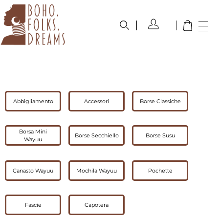
boho.folks.dreams
Colombia in un Patchwork
Abbigliamento
Accessori
Borse Classiche
Borsa Mini
Borse Secchiello
Borse Susu
Wayuu
Canasto Wayuu
Mochila Wayuu
Pochette
Fascie
Capotera