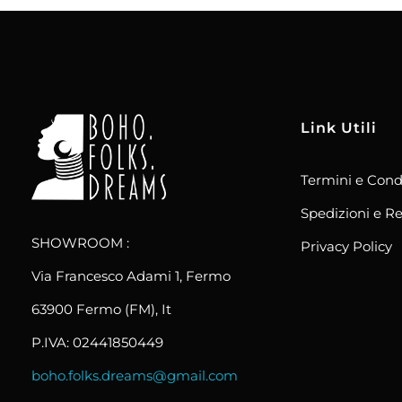
Link Utili
Termini e Cond
boho.folks.dreams
Colombia in un Patchwork
Spedizioni e Re
SHOWROOM :
Privacy Policy
Via Francesco Adami 1, Fermo
63900 Fermo (FM), It
P.IVA: 02441850449
boho.folks.dreams@gmail.com