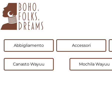
boho.folks.dreams
Colombia in un Patchwork
Abbigliamento
Accessori
Canasto Wayuu
Mochila Wayuu