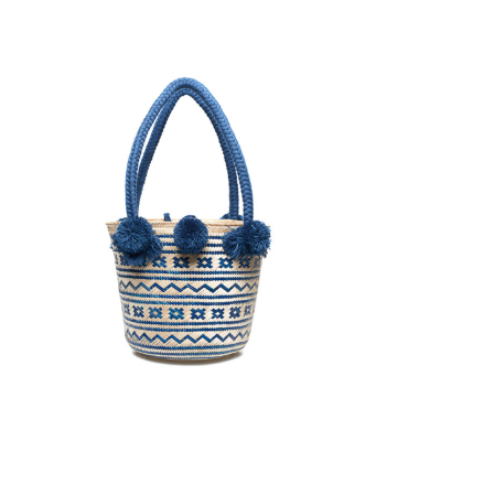
€
95.00
Aggiungi
al carrello