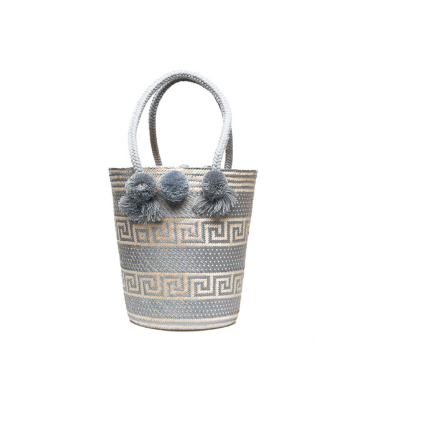
€
95.00
Aggiungi
al carrello