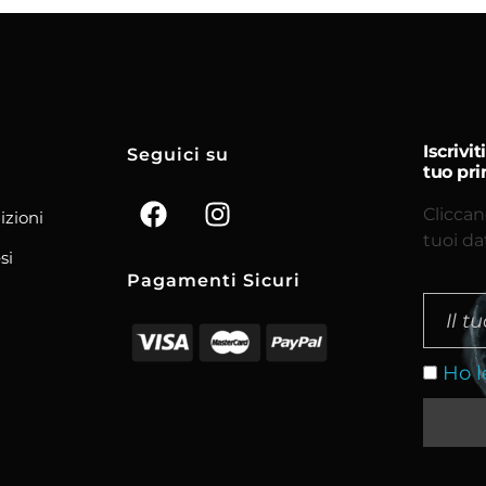
Iscrivi
Seguici su
tuo pri
Cliccan
izioni
tuoi da
si
Pagamenti Sicuri
Ho l