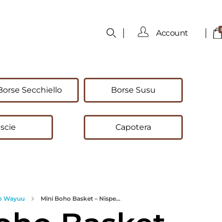
Account
Borse Secchiello
Borse Susu
scie
Capotera
o Wayuu
Mini Boho Basket – Nispe...