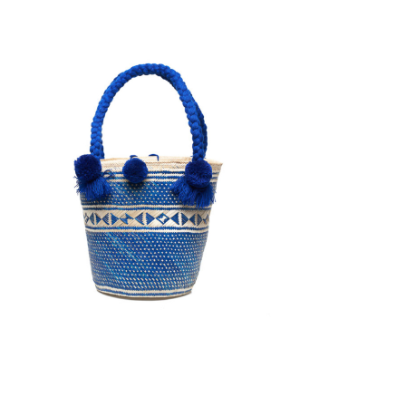
€
95.00
Aggiungi
al carrello