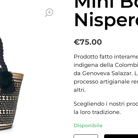
Mini B
open
Nisper
€
75.00
Prodotto fatto interam
indigena della Colombia
da Genoveva Salazar. L
processo artigianale re
altri.
Scegliendo i nostri pro
la loro tradizione.
Disponibile