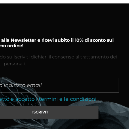
ti alla Newsletter e ricevi subito il 10% di sconto sul
mo ordine!
do su Iscriviti dichiari il consenso al trattamento dei
ti personali.
etto e accetto i termini e le condizioni