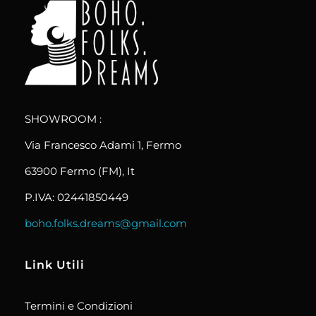
boho.folks.dreams
Colombia in un Patchwork
SHOWROOM :
Via Francesco Adami 1, Fermo
63900 Fermo (FM), It
P.IVA: 02441850449
boho.folks.dreams@gmail.com
Link Utili
Termini e Condizioni