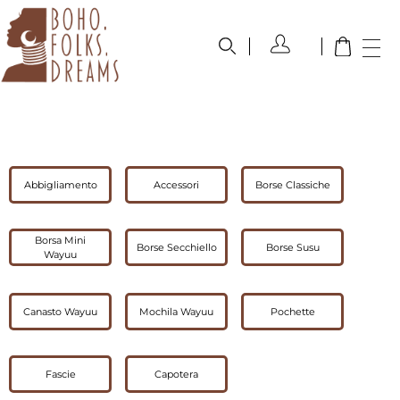
boho.folks.dreams
Colombia in un Patchwork
Abbigliamento
Accessori
Borse Classiche
Borsa Mini
Borse Secchiello
Borse Susu
Wayuu
Canasto Wayuu
Mochila Wayuu
Pochette
Fascie
Capotera