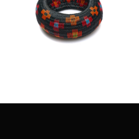
€
45.00
Aggiungi
al carrello