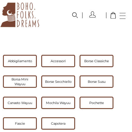
boho.folks.dreams
Colombia in un Patchwork
Abbigliamento
Accessori
Borse Classiche
Borsa Mini
Borse Secchiello
Borse Susu
Wayuu
Canasto Wayuu
Mochila Wayuu
Pochette
Fascie
Capotera