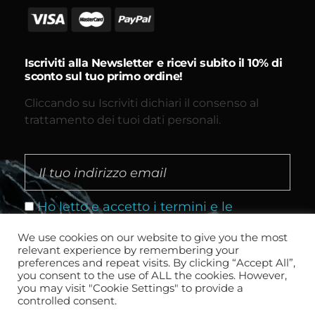
Iscriviti alla Newsletter e ricevi subito il 10% di
sconto sul tuo primo ordine!
Cliccando su Iscriviti dichiari il consenso al
trattamento dei tuoi dati personali.
Ho letto e accetto i termini e le
condizioni
We use cookies on our website to give you the most
relevant experience by remembering your
preferences and repeat visits. By clicking “Accept All”,
you consent to the use of ALL the cookies. However,
you may visit "Cookie Settings" to provide a
controlled consent.