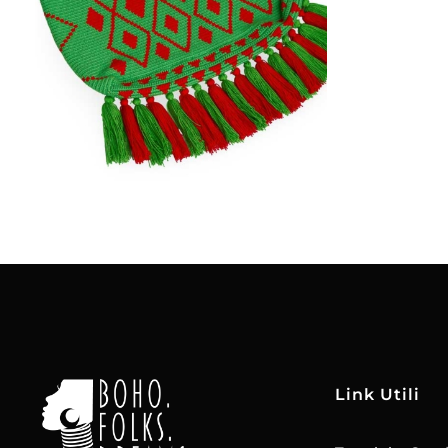
€
85.00
Aggiungi
al carrello
Link Utili