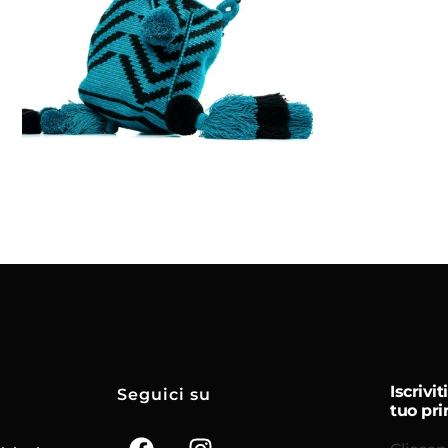
€
95.00
Aggiungi
al carrello
Iscrivi
Seguici su
tuo pri