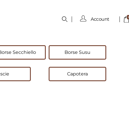
Account
Borse Secchiello
Borse Susu
scie
Capotera