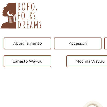
boho.folks.dreams
Colombia in un Patchwork
Abbigliamento
Accessori
Canasto Wayuu
Mochila Wayuu