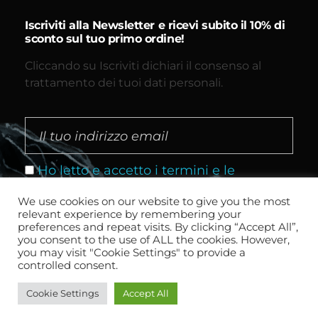
Iscriviti alla Newsletter e ricevi subito il 10% di
sconto sul tuo primo ordine!
Cliccando su Iscriviti dichiari il consenso al
trattamento dei tuoi dati personali.
Ho letto e accetto i termini e le
condizioni
We use cookies on our website to give you the most
relevant experience by remembering your
preferences and repeat visits. By clicking “Accept All”,
you consent to the use of ALL the cookies. However,
you may visit "Cookie Settings" to provide a
controlled consent.
Cookie Settings
Accept All
2024 _ Tutti i diritti riservati _
© Wemadeit Studio