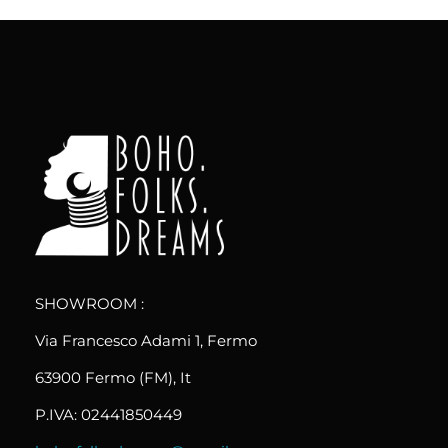
boho.folks.dreams
Colombia in un Patchwork
SHOWROOM :
Via Francesco Adami 1, Fermo
63900 Fermo (FM), It
P.IVA: 02441850449