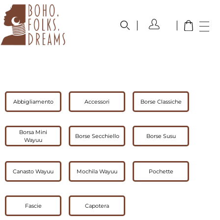
boho.folks.dreams
Colombia in un Patchwork
Abbigliamento
Accessori
Borse Classiche
Borsa Mini
Borse Secchiello
Borse Susu
Wayuu
Canasto Wayuu
Mochila Wayuu
Pochette
Fascie
Capotera